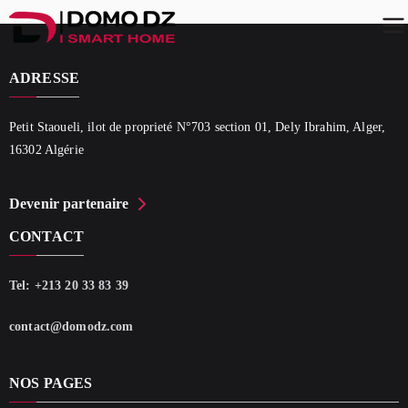
Skip
to
content
Domo DZ Assistant
ADRESSE
Smart Home Specialist
Petit Staoueli, ilot de proprieté N°703 section 01, Dely Ibrahim, Alger,
16302 Algérie
Devenir partenaire
CONTACT
Tel: +213 20 33 83 39
contact@domodz.com
NOS PAGES